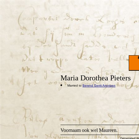
Maria Dorothea Pieters
Married to
Berend Gerrit Arentsen
Voornaam ook wel Maureen.
Generated 