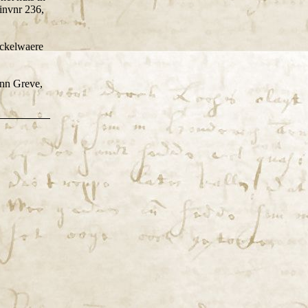
invnr 236,
nckelwaere
ann Greve,