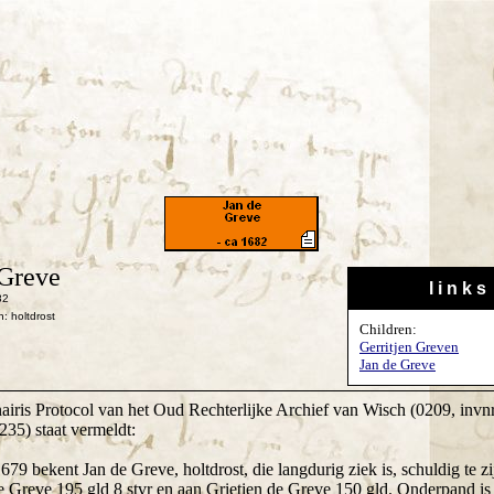
 Greve
l i n k s
82
: holtdrost
Children:
Gerritjen Greven
Jan de Greve
airis Protocol van het Oud Rechterlijke Archief van Wisch (0209, invnr
235) staat vermeldt:
679 bekent Jan de Greve, holtdrost, die langdurig ziek is, schuldig te zi
 Greve 195 gld 8 stvr en aan Grietien de Greve 150 gld. Onderpand is 