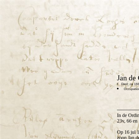
Jan de
Died: ca 16
Occupation
In de Ordin
23v, 66 en 
Op 16 jul 1
zoon Jan de