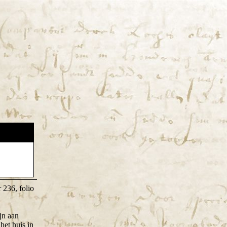
 236, folio
jn aan
het huis in