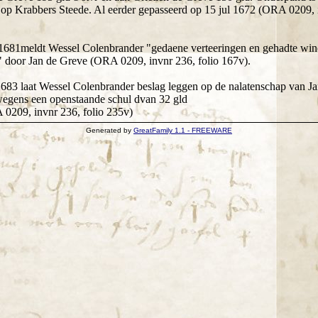
 op Krabbers Steede. Al eerder gepasseerd op 15 jul 1672 (ORA 0209, 
1681meldt Wessel Colenbrander "gedaene verteeringen en gehadte wi
" door Jan de Greve (ORA 0209, invnr 236, folio 167v).
683 laat Wessel Colenbrander beslag leggen op de nalatenschap van J
 wegens een openstaande schul dvan 32 gld
0209, invnr 236, folio 235v)
Generated by
GreatFamily 1.1 - FREEWARE