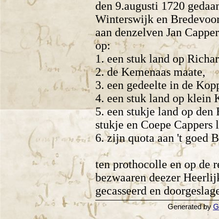
den 9.augusti 1720 gedaan
Winterswijk en Bredevoor
aan denzelven Jan Capper
op:
1. een stuk land op Richa
2. de Kemenaas maate,
3. een gedeelte in de Kop
4. een stuk land op klein 
5. een stukje land op den 
stukje en Coepe Cappers 
6. zijn quota aan 't goed 
ten prothocolle en op de r
bezwaaren deezer Heerlij
gecasseerd en doorgeslag
Generated by
G