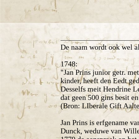
De naam wordt ook wel a
1748:
"Jan Prins junior getr. me
kinder, heeft den Eedt ged
Desselfs meit Hendrine L
dat geen 500 gins besit en
(Bron: LIberale Gift Aalt
Jan Prins is erfgename va
Dunck, weduwe van Willem