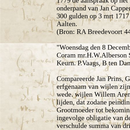
1779 de aanspraak op het 
onderpand van Jan Capper
300 gulden op 3 mrt 1717 
Aalten.
(Bron: RA Breedevoort 44
"Woensdag den 8 Decemb.
Coram mr.H.W.Alberson S
Keurn. P.Vaags, B ten Da
Compareerde Jan Prins, Ge
erfgenaam van wijlen zij
wede. wijlen Willem Aren
lijden, dat zodane peindi
Grootmoeder tot bekomin
ingevolge obligatie van d
verschulde summa van dri