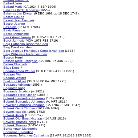
Baillard Jean
Baillard Marie
(CA 1624-7 SEP 1696)
Bakenes Dirck Hendricxs
(1655-)
Bakenes Jan Dirkszn
(9 DEC 1691 dp-18 DEC 1748)
Basset Claude
Basset Jean François
Basset Jeanne
Bax Alida
(22 MRT 1769-)
Bayle Pierre de
Bechet Antoinette
Berck Arent Jansen
(V. 1635-10 JUL 1713)
Berck Jannetje
(NOV 1673-FEB 1719)
Berg Catharina Dirksdr van den
Berg David van den
Berg Jacobus Franciscus Cornelis van den
(1873-)
Berg Wilhelmus Pieter van den
Besson Henri
Besson Marie Françoise
(CA 1687-26 JUN 1733)
Betten Elisabeth
Bikus Kees ?
Bodaan Anton Wouter
(3 DEC 1902-4 DEC 1951)
Bodaan Piet
Bodaan Wouter
Boekhout Albert
(30 JUN 1919-7 MRT 1995)
Bogaards Adrianus
(1893-)
Bogaards Antje
Bogaards Jacobus
(-v 1921)
Bogaards Pieter Johan
(1885-)
Bolwerk Bernardus Johannes
(1747-1835)
Bolwerk Bernardus Johannes
(V. MRT 1811-)
Bolwerke Catharina Johanna
(CA 1784-23 MRT 1847)
Bolwerk Gerrit Thomas
(1612-NA 1694)
Bolwerk Isabella
(1691-1752)
Bolwerk Jacob
(1686-1757)
Bolwerk Olof Ernst Nicolaas
(-14 AUG 1819)
Bolwerk Thomas Pieter
(1711-)
Bolwerk Thomas
(1645-1711)
Boncompain Marguerite
Boomsma Berendine
Boomsma Johannes Catharinus
(17 APR 1912-19 SEP 1999)