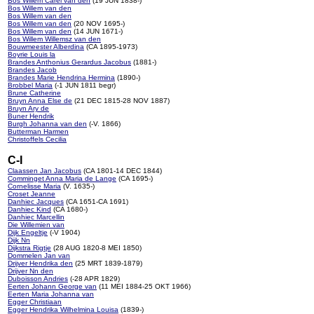
Bos Willem Carel van den
(19 JUN 1838-)
Bos Willem van den
Bos Willem van den
Bos Willem van den
(20 NOV 1695-)
Bos Willem van den
(14 JUN 1671-)
Bos Willem Willemsz van den
Bouwmeester Alberdina
(CA 1895-1973)
Boyrie Louis la
Brandes Anthonius Gerardus Jacobus
(1881-)
Brandes Jacob
Brandes Marie Hendrina Hermina
(1890-)
Brobbel Maria
(-1 JUN 1811 begr)
Brune Catherine
Bruyn Anna Else de
(21 DEC 1815-28 NOV 1887)
Bruyn Ary de
Buner Hendrik
Burgh Johanna van den
(-V. 1866)
Butterman Harmen
Christoffels Cecilia
C-I
Claassen Jan Jacobus
(CA 1801-14 DEC 1844)
Comminget Anna Maria de Lange
(CA 1695-)
Cornelisse Maria
(V. 1635-)
Croset Jeanne
Danhiec Jacques
(CA 1651-CA 1691)
Danhiec Kind
(CA 1680-)
Danhiec Marcellin
Die Willemien van
Dijk Engeltje
(-V 1904)
Dijk Nn
Dijkstra Rigtje
(28 AUG 1820-8 MEI 1850)
Dommelen Jan van
Drijver Hendrika den
(25 MRT 1839-1879)
Drijver Nn den
Duboisson Andries
(-28 APR 1829)
Eerten Johann George van
(11 MEI 1884-25 OKT 1966)
Eerten Maria Johanna van
Egger Christiaan
Egger Hendrika Wilhelmina Louisa
(1839-)