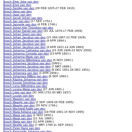
Bosch Elsje Joke van den
Bosch Erick van den
Bosch Gerritje van den
(28 FEB 1825-27 FEB 1910)
Bosch Hans van den
Bosch Jaap van den
Bosch Jacob Johan van den
Bosch Jan van den
(17 SEP 1752-)
Bosch Jannetje van den
(4 FEB 1748-)
Bosch Johan Arie Theodoor van den
Bosch Johan Daniel van den
(31 JUL 1876-17 FEB 1959)
Bosch Johan Geert van den
Bosch Johan Jacobus van den
(15 JAN 1867-22 FEB 1929)
Bosch Johan Jacobus van den
(4 APR 1894-)
Bosch Johan Jacobus van den
Bosch Johan Jacobus van den
(3 APR 1821-14 JUN 1883)
Bosch Johanna Catharina van den
(15 JUN 1906-23 NOV 2000)
Bosch Johanna Cornelia van den
(13 APR 1841-)
Bosch Johanna Marie van den
Bosch Johanna Wilhelmina van den
(5 NOV 1892-)
Bosch Johannes Jacobus van den
(1862-)
Bosch Johannes Jacobus van den
(7 MRT 1889-)
Bosch Johannes Jacobus van den
(9 DEC 1851-26 DEC 1851)
Bosch Johannes van den
(1 APR 1859-)
Bosch Johannes Willem van den
(9 SEP 1882-)
Bosch Klazina Johanna van den
Bosch Koosje Dorothea van den
Bosch Lena Wilhelmina van den
Bosch Levina Maria van den
(27 JUN 1881-)
Bosch Lijsje van den
(31 JAN 1751-30 MEI 1837)
Bosch Louise van den
Bosch Maarten van den
Bosch Maartje van den
(2 SEP 1909-26 FEB 1995)
Bosch Maartje van den
(20 NOV 1746-)
Bosch Machteld Aaltje van den
Bosch Maria Adriana van den
(19 FEB 1901-15 NOV 1995)
Bosch Maria van den
(1 NOV 1855-)
Bosch Maria van den
(12 JUL 1885-)
Bosch Maria van den
(11 APR 1896-)
Bosch Neeltje van den
(7 MRT 1790-11 SEP 1841)
Bosch Peter Hans van den
Bosch Petronella Johanna van den