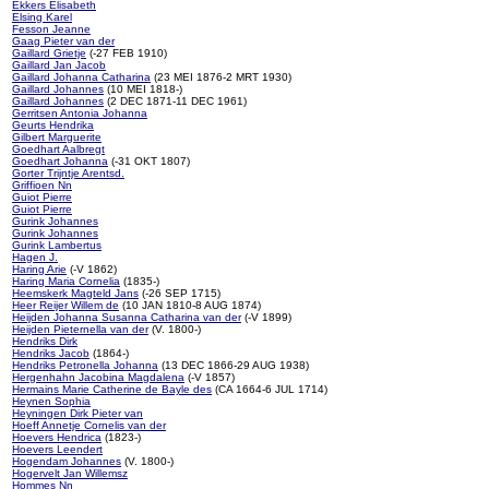
Ekkers Elisabeth
Elsing Karel
Fesson Jeanne
Gaag Pieter van der
Gaillard Grietje
(-27 FEB 1910)
Gaillard Jan Jacob
Gaillard Johanna Catharina
(23 MEI 1876-2 MRT 1930)
Gaillard Johannes
(10 MEI 1818-)
Gaillard Johannes
(2 DEC 1871-11 DEC 1961)
Gerritsen Antonia Johanna
Geurts Hendrika
Gilbert Marguerite
Goedhart Aalbregt
Goedhart Johanna
(-31 OKT 1807)
Gorter Trijntje Arentsd.
Griffioen Nn
Guiot Pierre
Guiot Pierre
Gurink Johannes
Gurink Johannes
Gurink Lambertus
Hagen J.
Haring Arie
(-V 1862)
Haring Maria Cornelia
(1835-)
Heemskerk Magteld Jans
(-26 SEP 1715)
Heer Reijer Willem de
(10 JAN 1810-8 AUG 1874)
Heijden Johanna Susanna Catharina van der
(-V 1899)
Heijden Pieternella van der
(V. 1800-)
Hendriks Dirk
Hendriks Jacob
(1864-)
Hendriks Petronella Johanna
(13 DEC 1866-29 AUG 1938)
Hergenhahn Jacobina Magdalena
(-V 1857)
Hermains Marie Catherine de Bayle des
(CA 1664-6 JUL 1714)
Heynen Sophia
Heyningen Dirk Pieter van
Hoeff Annetje Cornelis van der
Hoevers Hendrica
(1823-)
Hoevers Leendert
Hogendam Johannes
(V. 1800-)
Hogervelt Jan Willemsz
Hommes Nn