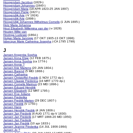
Hoogendam Jacobus
(1829-)
Hoogendam Johannes
(1840-)
Hoogendam Maria
(18 APR 1823-25 JAN 1897)
Hoogendam Pietje
(1827-)
Hoogendijk Arie
(-V 1924)
Hoogendijk Arie
(1898-)
Hoogendijk Johannes Wilhelmus Cornelis
(1 JUN 1895-)
Hotz Maria Johanna
Hout Elisabeth Willemina van der
(-v 1828)
Houten Wilte van
Hovinga Ludewei
(1864-)
Huijser Maria Jannigje
(17 OKT 1905-13 OKT 1996)
Isbecque Marie Catherina Josepha
(-CA 1795 1799)
J
Jansen Angenita Sophia
Jansen Anna Elsje
(12 FEB 1875-)
Jansen Anna Sophia
(ca 1774-)
Jansen Annie ?
Jansen Arie Martens
(20 JAN 1804-)
Jansen Barend
(5 MEI 1868-)
Jansen Catharina
Jansen Christoffel Fredrik
(1 NOV 1772 dp-)
Jansen Claasie Frederica
(16 MRT 1770 dp-)
Jansen Cornelis Marinus
(23 MEI 1896-)
Jansen Eduard Hendrik
Jansen Elizabeth
(12 MRT 1795-)
Jansen Eva Juliane
Jansen Frederika
Jansen Fredrik Marten
(29 DEC 1807-)
Jansen Fredrik
(V 1750-)
Jansen Hans
Jansen Hendrik Fredrik
(4 JAN 1806-)
Jansen Jan Frederik
(4 AUG 1771 dp-V 1830)
Jansen Jan Frederik
(17 MRT 1866-20 MEI 1950)
Jansen Jan Frederik
Jansen Jan Fredrik
(10 apr 1833-)
Jansen Jeanne Frederika
(14 JUL 1906-1984)
Jansen Jo ?