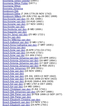
Boomsma Simon Geerlof
(1885-)
Boomsma Wijtze Fokke
(1877-)
Boomsma Wijtze
Boonstra Johanna
Borsboom Dirk
Borsboom Dirkje
(7 JAN 1776-26 NOV 1742)
Borsboom Willem
(26 JUN 1791 dp-26 DEC 1868)
Bos Annetje van den
(11 JUL 1688-)
Bos Annetje van den
(10 AUG 1692-)
Bos Annetje van den
(17 NOV 1669-)
Bos Annitje van den
Bos Apolonia van den
(6 MEI 1668-)
Bos Ariaantje van den
Bos Ary Jansz van den
(25 MEI 1722-)
Bos Ary van den
Bos Ary Willemsz van den
Bosch Aalbregt van den
(2 MEI 1787-)
Bosch Anna Catharina van den
(7 MRT 1830-)
Bosch Anna van den
Bosch Antje van den
(8 APR 1731-CA 1731)
Bosch Antje van den
(10 AUG 1732-)
Bosch Antje van der
(13 JAN 1743-)
Bosch Antonia Johanna van den
(15 APR 1853-)
Bosch Antonia Johanna van den
(16 MRT 1894-)
Bosch Antonia Johanna van den
(17 SEP 1902-)
Bosch Antonia Johanna van den
(6 FEB 1823-)
Bosch Arie Johannes
(22 JAN 1832-)
Bosch Arie van den
(18 NOV 1886-)
Bosch Arie van den
Bosch Arie van den
(26 JUL 1903-13 SEP 1942)
Bosch Arie van den
(14 AUG 1899-23 NOV 1922)
Bosch Arie van den
(8 AUG 1848-4 JAN 1929)
Bosch Arij van den
(2 MEI 1787-4 OKT 1880)
Bosch Arij van den
(14 MEI 1884-)
Bosch Christiaan van den
(3 JUL 1744-)
Bosch Dirk Johannes van den
(25 OKT 1888-)
Bosch Dirk Pieter van den
(9 FEB 1898-13 SEP 1977)
Bosch Dirk Pieter van den
Bosch Elisabeth Christine van den
Bosch Elisabeth van den
(13 NOV 1791-)
Bosch Elisabeth van den
(24 APR 1793-)