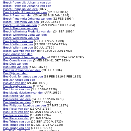
Bosch Petronella Johanna van den
Bosch Petronella Johanna van den
Bosch Philippina van den
(1877-)
Bosch Pieter Johannes van den
(22 JUN 1901-)
Bosch Pieter van den
(20 jul 1817-18 JAN 1844)
Bosch Pieternella Johanna van den
(22 FEB 1896-)
Bosch Pieternella van den
(15 JUL 1861-)
Bosch Susanna van den
(5 JAN 1924-27 OKT 1984)
Bosch Theodoor van den
Bosch Wilhelmina Frederika van den
(24 SEP 1892-)
Bosch Wilhelmina Lena van den
Bosch Wilhelmina van den
Bosch Willem van den
(2 OKT 1729-V. 1733)
Bosch Willem van den
(27 SEP 1733-CA 1734)
Bosch Willem van den
(10 JUL 1735-)
Bosch Willemtje van den
(MRT 1690-28 JUN 1753)
Bos Cornelia van den
Bos Cornelis Johannes van den
(4 OKT 1835-7 NOV 1837)
Bos Cornelis van den
(5 MEI 1834-11 OKT 1834)
Bos Dirck van den
Bos Dirck van den
(6 MEI 1677-)
Bos Dirk Johannes van den
(29 JUL 1830-)
Bos Fijtje van den
Bos Gerrit Johannes van den
(18 FEB 1816-7 FEB 1825)
Bos Jan Arisze van den
Bos Jan van den
(24 JUL 1672-)
Bos Jesijntje van den
(1687-)
Bos Lijsbet van den
(JUL 1688-V 1728)
Bos Margje (Meritjen) van den
(APR 1685-)
Bos Neeltje van den
Bos Neeltje van den
(24 JUL 1672-CA 1673)
Bos Neeltje van den
(2 DEC 1674-)
Bos Philippus Jacobus van den
(27 MRT 1827-)
Bos Pieter van den
(15 OKT 1758-)
Bos Pieter van den
(30 JAN 1724-CA 1725)
Bos Pieter van den
(16 JUN 1726-)
Bos Pieter van den
(24 JAN 1694-)
Bos Trijntje van den
(29 SEP 1720-V. 1725)
Bos Trijntje van den
(10 MEI 1725-CA 1726)
Bos Trijntje van den
(21 SEP 1727-)