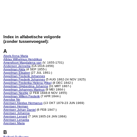
Index in alfabetische volgorde
(zonder tussenvoegsel):
A
Abels Anna Maria
Alblas Wilhelmus Hendrikus
Amersfoort Magdalena van
(V. 1655-1701)
Anderson Jennetta
(CA 1616-1656)
Appelman Alida
(4 SEP 1855-)
Appelman Elisabet
(27 JUL 1861-)
Appelman Frederik Johannes
Appelman Frederik Johannes
(5 AUG 1862-24 NOV 1925)
Appelman Frederika Helena (Rika)
(8 DEC 1842-)
Appelman Gijsberdina Johanna
(31 MRT 1867-)
Appelman Johannes Marinus
(9 MEI 1864-)
Appelman Neeltje
(2 FEB 1848-8 NOV 1855)
Appelman Willem Frederik
(7 APR 1844-)
Arendse Nn
Arentsen Aleidas Hermanus
(13 OKT 1879-23 JUN 1969)
Arentsen Herman
Arentsen Johan Daniel
(6 FEB 1947-)
Arentsen Johanna
Arentsen Lenard
(7 JAN 1905-24 JAN 1984)
Arentsen Lenarda
Arentsen Maria
B
Baillard Guillaume